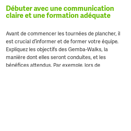
Débuter avec une communication
claire et une formation adéquate
Avant de commencer les tournées de plancher, il
est crucial d’informer et de former votre équipe.
Expliquez les objectifs des Gemba-Walks, la
manière dont elles seront conduites, et les
bénéfices attendus. Par exemple, lors de
l’introduction de
Gemba-Walk
dans une usine de
fabrication de pièces automobiles, les
superviseurs ont pris le temps de montrer
comment l’identification d’un problème de qualité
sur la chaîne de production a mené à une solution
rapide et efficace, améliorant ainsi la satisfaction
du client final.