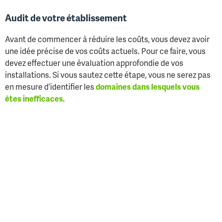
Audit de votre établissement
Avant de commencer à réduire les coûts, vous devez avoir
une idée précise de vos coûts actuels. Pour ce faire, vous
devez effectuer une évaluation approfondie de vos
installations. Si vous sautez cette étape, vous ne serez pas
en mesure d’identifier les
domaines dans lesquels vous
êtes inefficaces
.
Vous devriez effectuer un audit complet de tous les coûts
de fabrication tout au long du processus de production sur
une période donnée. Une fois que vous avez une
compréhension approfondie de chaque coût, vous pouvez
commencer à identifier les tendances et les domaines dans
lesquels vous pouvez faire des économies. Par exemple,
vous pouvez identifier les rôles redondants, les possibilités
d’économie sur les frais généraux ou les approches de
gestion de dette qui pourraient vous faire économiser de