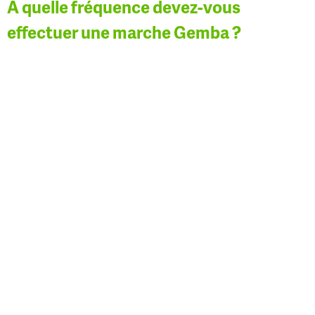
À quelle fréquence devez-vous
effectuer une marche Gemba ?
Beaucoup d’entreprises et de gestionnaires pensent qu’une
marche Gemba une fois par mois est suffisante pour
évaluer la situation et apporter les changements
nécessaires, mais pour que vous constatiez un réel
changement et une réelle efficacité, vous devez effectuer
des marches Gemba beaucoup plus souvent.
Il peut être difficile de trouver un équilibre entre faire des
marches Gemba trop souvent et pas assez souvent. Si vous
ne les faites pas assez souvent, vous ne serez pas en
mesure d’identifier rapidement les problèmes à résoudre.
En revanche, si vous les faites trop souvent, vous aurez du
mal à acquérir une nouvelle perspective à chaque tournée
de plancher.